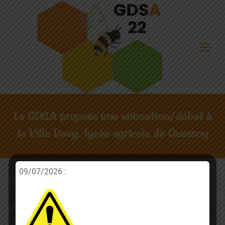
Le GDSA propose une animation/débat à
la Ville Davy, lycée agricole de Quessoy
09/07/2026 :
Lors de l’assemblée générale du 7 février dernier, nous
avons annoncé la création d’un nouveau rucher-école qui