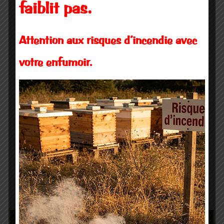
faiblit pas.
Attention aux risques d’incendie avec
votre enfumoir.
Carte des secteurs TSA avril 2022
Le Sanitaire
,
TSA - Technicien Sanitaire Apicole
Par
GDSA 22
27 octobre 2022
Télécharger la carte des secteurs de vos TSA.