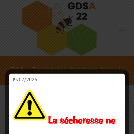
TSA – Technicien Sanitaire Apicole
09/07/2026 :
La sécheresse ne