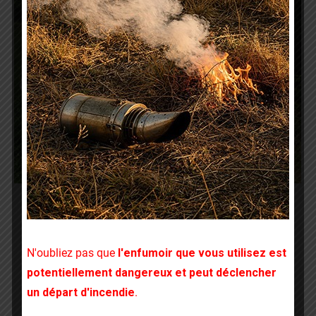
Visites des Techniciens Sanitaires
Apicoles (TSA)
N'oubliez pas que
l'enfumoir que vous utilisez est
TSA - Technicien Sanitaire Apicole
Par
GDSA 22
potentiellement dangereux et peut déclencher
12 décembre 2019
un départ d'incendie
.
Visites des Techniciens Sanitaires Apicole dans le