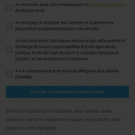
Je reconnais avoir pris connaissance du
règlement intérieur
du Rucher école
Je m'engage à respecter leur contenu et à prendre les
dispositions indispensables pour ma sécurité
Je suis informé(e) des risques encourus par cette activité et
décharge de toutes responsabilités le lycée agricole de
Caulnes, le site de Coat-an-Doc'h à Lanrodec ainsi que le
GDSA22 et ses animateurs/formateurs
A ma connaissance je ne suis pas allergique aux piqûres
d'abeilles
Envoyer votre demande d'inscription
Votre inscription à la formation sera validée après
réception de votre règlement auquel vous joindrez une
copie de votre demande.