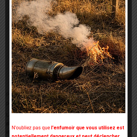
Bulletin d’adhésion 2026 au GDSA-22
Tenue de l’apiculteur
Règlements du rucher-école
Pour la pratique sur les ruches, le programme présenté
pourra être modifié en fonction des conditions météo.
La formation est encadrée par des formateurs, dont
plusieurs sont TSA (Technicien Sanitaire Apicole)
et
N'oubliez pas que
l'enfumoir que vous utilisez est
elle fait référence aux bonnes pratiques et
potentiellement dangereux et peut déclencher