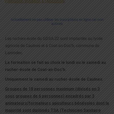
Formation Initiation à l’Apiculture
.
Actuellement ne pas utiliser les Inscriptions en ligne car non
actives
Les ruchers-école du GDSA-22 sont implantés au lycée
agricole de Caulnes et à Coat-an-Doc’h, commune de
Lanrodec.
La formation se fait au choix le lundi ou le samedi au
rucher-école de Coat-an-Doc’h.
Uniquement le samedi au rucher-école de Caulnes.
Groupes de 18 personnes maximum (divisés en 3
sous groupes de 6 personnes) encadrés par 3
animateurs/formateurs apiculteurs bénévoles dont la
majorité sont diplômés TSA (Technicien Sanitaire