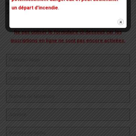
recommandations de l’
ITSAP
( Institut Technique des
un départ d'incendie
.
Sciences de l’Apiculture et de la Pollinisation).
Ne pas utiliser le formulaire ci-dessous car les
inscriptions en ligne ne sont pas encore activées.