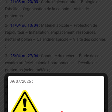
1-
21/03
ou 23/03
: Cadre réglementaire – Biologie de
l’abeille – Organisation de la colonie – Visite de
printemps ;
2-
11
/04
ou 13/04
: Matériel apicole – Protection de
l’apiculteur – Installation, emplacement, ressources,
nectar et pollen – Calendrier apicole – Visite des colonies
;
3-
25/04
ou 27/04
: Conduite du rucher – Étude de cas :
essaim artificiel, colonie bourdonneuse – Récolte de
printemps (selon météo) ;
4-
16/05
ou 18/05
: Journée sanitaire – Maladies des
09/07/2026 :
abeilles et moyen de lutte – Visite des colonies –
Comptage varroas ;
5-
13/06
ou 15/06
: Produits de la ruche – L’apiculture en
France – Littérature – Questions / Réponses – Travail sur