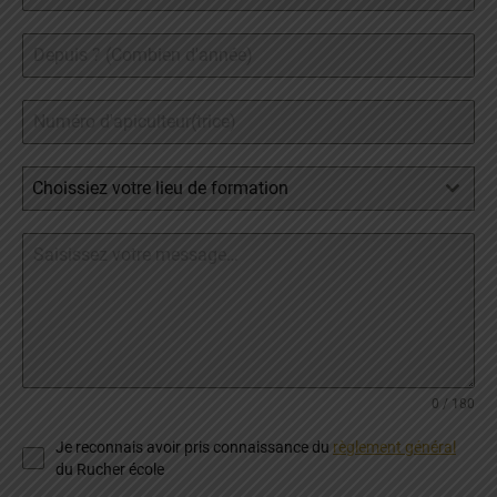
Choissiez votre lieu de formation
0 / 180
Je reconnais avoir pris connaissance du
règlement général
du Rucher école