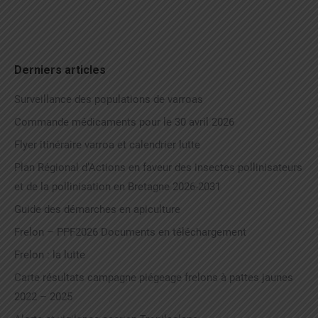
Derniers articles
Surveillance des populations de varroas
Commande médicaments pour le 30 avril 2026
Flyer itinéraire varroa et calendrier lutte
Plan Régional d’Actions en faveur des insectes pollinisateurs
et de la pollinisation en Bretagne 2026-2031
Guide des démarches en apiculture
Frelon – PPF2026 Documents en téléchargement
Frelon : la lutte
Carte résultats campagne piégeage frelons à pattes jaunes
2022 – 2025