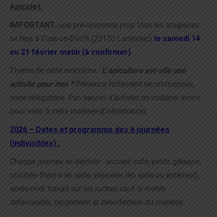
Apicole).
IMPORTANT
, une pré-rencontre pour tous les stagiaires
se fera à Coat-an-Doc’h (22170 Lanrodec)
le samedi 14
ou 21 février matin (à confirmer)
.
Thème de cette rencontre :
L‛apiculture est-elle une
activité pour moi ?
Présence fortement recommandée,
voire obligatoire. Pas besoin d’acheter de matériel avant
pour venir à cette matinée d’information.
2026 – Dates et programme des 6 journées
(indivisibles) :
Chaque journée se déroule : accueil, café, petits gâteaux,
matinée théorie en salle, déjeuner (en salle ou extérieur),
après-midi travail sur les ruches sauf si météo
défavorable, rangement et désinfection du matériel.