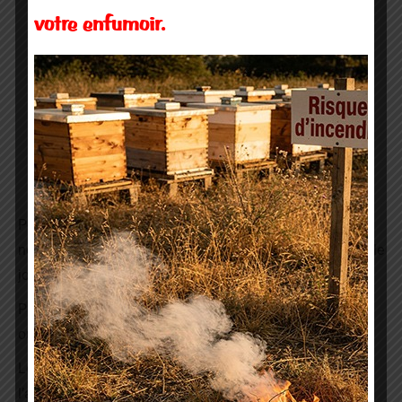
votre enfumoir.
piège Véto pharma au rucher
Pour se faire, vous pouvez contacter Jacques Seguen,
nouveau membre du CA. Il habite Pordic et vous pouvez le
joindre :
Par messagerie de préférence :
jacquessegun@orange.fr
ou par téléphone : 02 96 79 42 62
Les conditions sont bien sûr les mêmes que lors de
l’assemblée : 1piège = 4€, 2 pièges = 8€, 3 pièges + 10€,