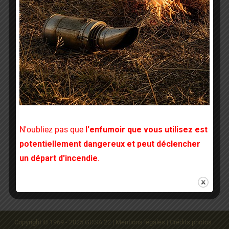
Pourquoi semer de la bourrache sur la
moindre parcelle de vos terrains ??
Bonnes Pratiques
Par
GDSA 22
18 janvier 2015
271 Commentaires
De la famille des boraginacées, borago officinalis,
plus couramment appelé Bourrache, est une plante
mellifère, très fréquentée par les abeilles. La
N'oubliez pas que
l'enfumoir que vous utilisez est
bourrache est une plante annuelle (voire
potentiellement dangereux et peut déclencher
bisannuelle, selon l’époque…
un départ d'incendie
.
Copyright © 1969 - 2025 GDSA 22 |
Mentions légales
|
Crédits photos :