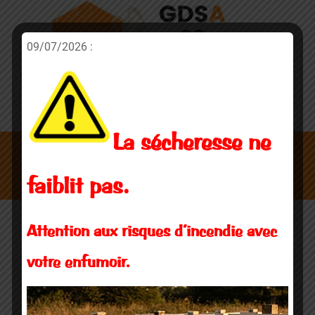
09/07/2026 :
La sécheresse ne
24 juin 2014
faiblit pas.
Attention aux risques d’incendie avec
votre enfumoir.
Varroa Destructor : efficacité des
médicaments