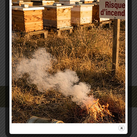
Actualités
,
Le Sanitaire
Par
GDSA 22
24 juin 2014
Nous pensons utile de porter à votre connaissance
le travail de tests que la Fédération Nationale des
Organisations Apicoles Départementales
(FNOSAD) met en place à propos de l’efficacité
des médicaments de…
Copyright © 1969 - 2025 GDSA 22 |
Mentions légales
|
Crédits photos :
ART'images Plérin