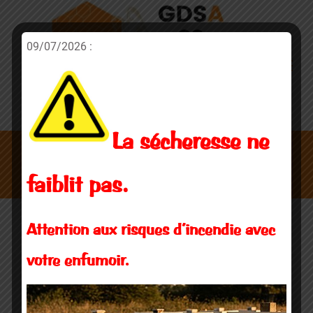
09/07/2026 :
La sécheresse ne
20 juin 2014
faiblit pas.
Attention aux risques d’incendie avec
votre enfumoir.
Trés belle Vidéo
Actualités
Par
GDSA 22
20 juin 2014