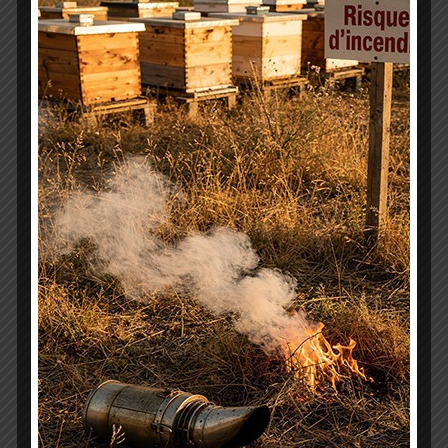
Vous trouverez ci-dessous une bien belle vidéo qui
montre le travail acharné mené par nos
butineuses, de l’abeille bien sûr mais aussi des
colibris, papillons et autres chauves souris, régalez
vous !!
Liste des apiculteurs éleveurs,
susceptibles de vendre des essaims
Bonnes Pratiques
Par
GDSA 22
20 juin 2014
126 Commentaires
Vous êtes plusieurs à nous demander auprès de
qui vous pouvez acquérir des essaims, vous
trouverez donc ci-dessous une liste d’apiculteurs,
adhérents au GDSA 22, habilités à en vendre.