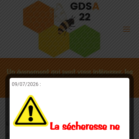
Un évenement qui peut vous intéresser, les
rencontres scientifique de l’ANSES
09/07/2026 :
Les inscriptions sont ouvertes !
La sécheresse ne
Rencontres scientifiques de l’Anses
Santé des abeilles :