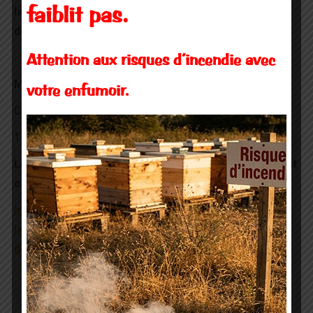
la surveillance aujourd’hui, les perspectives pour
faiblit pas.
demain
Attention aux risques d’incendie avec
Mardi 9 décembre 2014
Maison internationale
votre enfumoir.
Cité internationale universitaire de Paris
e
17 bld Jourdan, Paris 14
Le préprogramme est en ligne / Les inscriptions sont
ouvertes
sur le lien suivant :
https://www.anses.fr/fr/content/santé-des-abeilles-
la-surveillance-aujourdhui-les-perspectives-pour-
demain