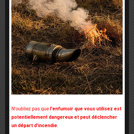
Navigation
PRÉCÉDENT
article
Le GDSA 22 était de sortie, à Bois Meur ce
Article
week end des 11 et 12 Octobre 2014
précédent
:
SUIVANT
Vous n’avez pas encore vu le film « Des
Article
abeilles et des hommes » de Markus
suivant
IMHOOF !
:
Commentaires fermés
N'oubliez pas que
l'enfumoir que vous utilisez est
potentiellement dangereux et peut déclencher
un départ d'incendie
.