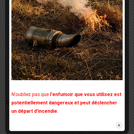
Navigation
PRÉCÉDENT
article
Tests efficacité des médicaments contre le
Article
varroa
précédent
:
SUIVANT
Article
BEE NEW – La lettre infos du GDSA 22
suivant
:
N'oubliez pas que
l'enfumoir que vous utilisez est
Derniers articles
potentiellement dangereux et peut déclencher
un départ d'incendie
.
Surveillance des populations de varroas
Commande médicaments pour le 30 avril 2026