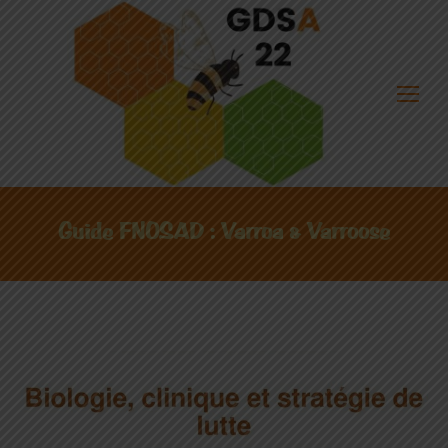
Guide FNOSAD : Varroa & Varroose