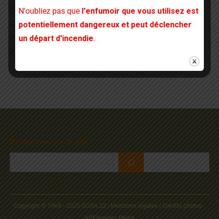
Frelon : la lutte
N'oubliez pas que
l'enfumoir que vous utilisez est
Carte résultats campagne piégeage frelons à pattes jaunes
potentiellement dangereux et peut déclencher
2022 – 2025
un départ d'incendie
.
Alerte et vigilance acarien Tropilaelaps
Rechercher sur le site
Copyright © 1969 - 2025 GDSA 22 |
Mentions légales
|
Crédits photos :
ART'images Plérin