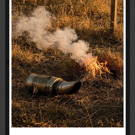
Article
Bien choisir l’implantation de son rucher
précédent
:
SUIVANT
Article
Les abeilles sauvages
suivant
:
Derniers articles
Surveillance des populations de varroas
Commande médicaments pour le 30 avril 2026
Flyer itinéraire varroa et calendrier lutte
Plan Régional d’Actions en faveur des insectes pollinisateurs
et de la pollinisation en Bretagne 2026-2031
Guide des démarches en apiculture
Frelon – PPF2026 Documents en téléchargement