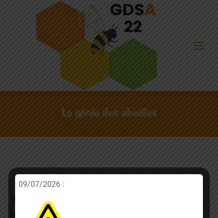
Le génie des abeilles
09/07/2026 :
Vous saurez tout – ou presque- sur
les abeilles !