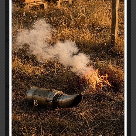
adhérent ainsi que les 3 autres GDSA Bretons ;
L’Assemblée Générale annuelle.
Ces pages sont pour vous. Elles nous permettent de
partager notre passion en communiquant à travers les
pages de ce site. Consultez-le régulièrement.
Notre objectif commun : l’action sanitaire apicole
tous ensemble !
Derniers articles
Surveillance des populations de varroas
Commande médicaments pour le 30 avril 2026
Flyer itinéraire varroa et calendrier lutte
Plan Régional d’Actions en faveur des insectes pollinisateurs