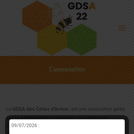
L’association
Le
GDSA des Côtes d’Armor
, est une association gérée
par 15 administrateurs bénévoles qui mettent en
09/07/2026 :
application la veille sanitaire et environnementale sur le