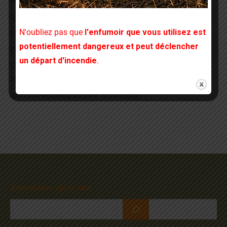
et de la pollinisation en Bretagne 2026-2031
Guide des démarches en apiculture
N'oubliez pas que
l'enfumoir que vous utilisez est
Frelon – PPF2026 Documents en téléchargement
potentiellement dangereux et peut déclencher
Frelon : la lutte
un départ d'incendie
.
Carte résultats campagne piégeage frelons à pattes jaunes
2022 – 2025
Alerte et vigilance acarien Tropilaelaps
Rechercher sur le site