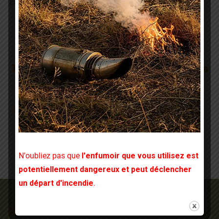
connectés, c’est juste une question de solidarité !
Navigation
PRÉCÉDENT
article
Article
Tout ce que vous devez savoir sur le varroa
précédent
:
SUIVANT
Le dossier d’adhésion 2017 est en ligne ci-
Article
dessous !!
suivant
:
N'oubliez pas que
l'enfumoir que vous utilisez est
potentiellement dangereux et peut déclencher
un départ d'incendie
.
Rechercher sur le site