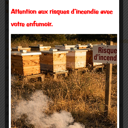
vous le joindre à l’article car il n’était pas
sorti.
Attention aux risques d’incendie avec
C’est chose faite, vous le trouverez sur le site officiel dont
votre enfumoir.
nous vous rappelons le lien :
http://mesdemarches.agriculture.gouv.fr/demarches/exploita
agricole/obtenir-un-droit-une-autorisation/article/declarer-
la-detention-et-l-294
et ci-dessous :
Cerfa_13995-04 Déclaration des ruches
Lors du renouvellement des adhésions, nous ne
manquerons pas de fournir l’imprimé par courrier aux
apiculteurs adhérents qui n’ont pas internet. Mais d’ores et
déjà, vous pouvez le télécharger pour les apiculteurs de
votre connaissance qui ne sont pas adhérents ni