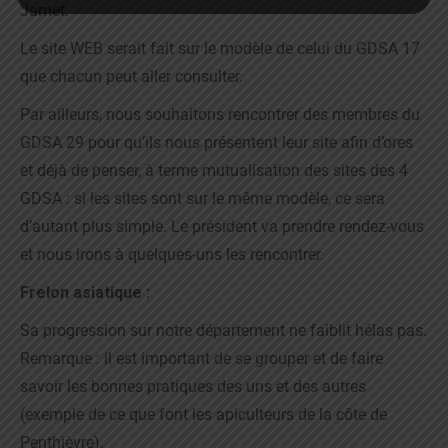
Jamet.
Le site WEB serait fait sur le modèle de celui du GDSA 17
que chacun peut aller consulter.
Par ailleurs, nous souhaitons rencontrer des membres du
GDSA 29 pour qu’ils nous présentent leur site afin d’ores
et déjà de penser, à terme mutualisation des sites des 4
GDSA : si les sites sont sur le même modèle, ce sera
d’autant plus simple. Le président va prendre rendez-vous
et nous irons à quelques-uns les rencontrer.
Frelon asiatique :
Sa progression sur notre département ne faiblit hélas pas.
Remarque : il est important de se grouper et de faire
savoir les bonnes pratiques des uns et des autres
(exemple de ce que font les apiculteurs de la côte de
Penthièvre).