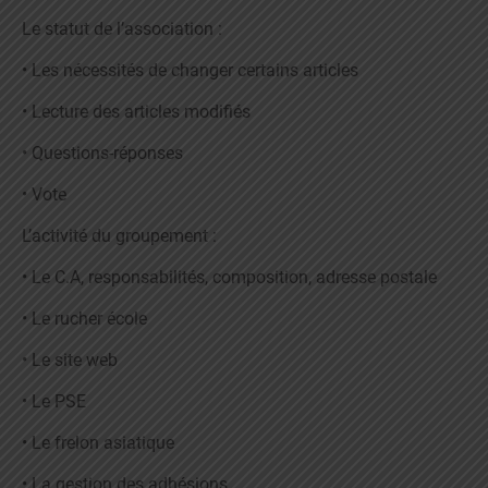
Le statut de l’association :
• Les nécessités de changer certains articles
• Lecture des articles modifiés
• Questions-réponses
• Vote
L’activité du groupement :
• Le C.A, responsabilités, composition, adresse postale
• Le rucher école
• Le site web
• Le PSE
• Le frelon asiatique
• La gestion des adhésions