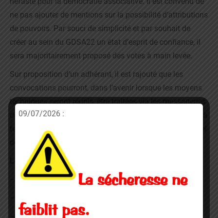
néfaste pour la démocratie associative. Il est convenu de
ne pas ajouter de mentions sur la possibilité d’attributions
de pouvoirs. Par souci de simplicité et par souhait de
créer au sein du GDSA22 un état d’esprit de confiance, il
sera majoritairement proposé des votes à main levée.
Sur proposition d’un adhérant, il est rajouté que les
convocations pourront, dans l’avenir lorsque les moyens
techniques seront réunis, être traitées via les messageries
09/07/2026 :
des adhérents. Le président annonce donc à cet effet qu’à
terme nous ferons l’acquisition d’un logiciel professionnel
de traitement des listes d’adhérents.
Les statuts sont votés avec les résultats suivants :
La sécheresse ne
– 2 personnes contre
– 2 abstentions
faiblit pas.
– 58 pour