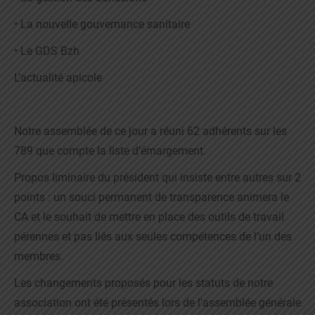
• La nouvelle gouvernance sanitaire
• Le GDS Bzh
L’actualité apicole
Notre assemblée de ce jour a réuni 62 adhérents sur les
789 que compte la liste d’émargement.
Propos liminaire du président qui insiste entre autres sur 2
points : un souci permanent de transparence animera le
CA et le souhait de mettre en place des outils de travail
pérennes et pas liés aux seules compétences de l’un des
membres.
Les changements proposés pour les statuts de notre
association ont été présentés lors de l’assemblée générale