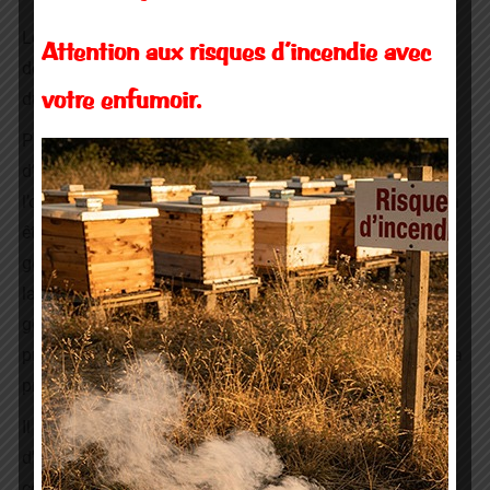
Les nouveaux statuts seront donc, prochainement,
Attention aux risques d’incendie avec
déposés en préfecture ainsi que la composition du CA et
du bureau.
votre enfumoir.
Pour des questions de proximité du courrier, l’adresse
d’Isabelle MORISOT sera celle du GDSA 22, en attendant
l’ouverture d’une boîte postale à Langueux. Celle-ci n’a pu
être ouverte du fait de l’inadéquation entre l’adresse
géographique (jusqu’alors rue du sabot à Ploufragan) et
la nécessité de l’ouverture de la boîte en proximité
géographique des membres du bureau. Dès le dépôt en
préfecture de l’adresse géographique de Langueux, il sera
procédé à l’ouverture de la boîte postale.
Il est procédé à la distribution, aux membres présents,
d’un document relatant la composition du CA et les
coordonnés de ses membres et les tâches assignées à