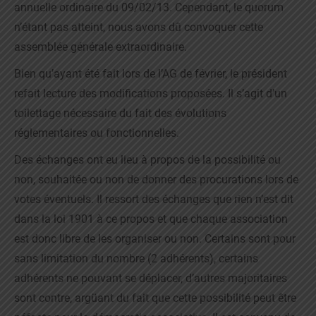
annuelle ordinaire du 09/02/13. Cependant, le quorum
n’étant pas atteint, nous avons dû convoquer cette
assemblée générale extraordinaire.
Bien qu’ayant été fait lors de l’AG de février, le président
refait lecture des modifications proposées. Il s’agit d’un
toilettage nécessaire du fait des évolutions
réglementaires ou fonctionnelles.
Des échanges ont eu lieu à propos de la possibilité ou
non, souhaitée ou non de donner des procurations lors de
votes éventuels. Il ressort des échanges que rien n’est dit
dans la loi 1901 à ce propos et que chaque association
est donc libre de les organiser ou non. Certains sont pour
sans limitation du nombre (2 adhérents), certains
adhérents ne pouvant se déplacer, d’autres majoritaires
sont contre, argüant du fait que cette possibilité peut être