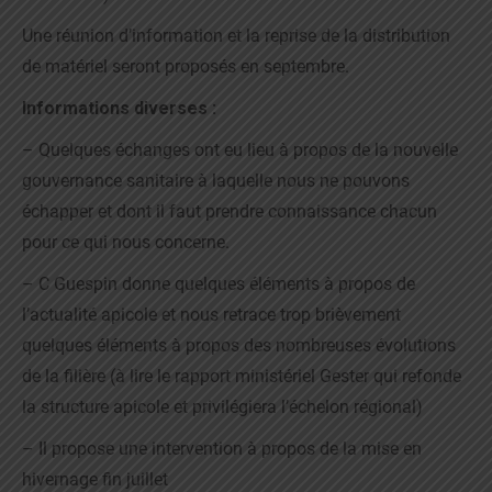
Une réunion d’information et la reprise de la distribution
de matériel seront proposés en septembre.
Informations diverses :
– Quelques échanges ont eu lieu à propos de la nouvelle
gouvernance sanitaire à laquelle nous ne pouvons
échapper et dont il faut prendre connaissance chacun
pour ce qui nous concerne.
– C Guespin donne quelques éléments à propos de
l’actualité apicole et nous retrace trop brièvement
quelques éléments à propos des nombreuses évolutions
de la filière (à lire le rapport ministériel Gester qui refonde
la structure apicole et privilégiera l’échelon régional)
– Il propose une intervention à propos de la mise en
hivernage fin juillet