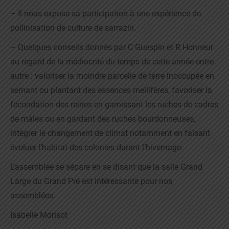
– Il nous expose sa participation à une expérience de
pollinisation de culture de sarrazin.
– Quelques conseils donnés par C Guespin et R Honneur
au regard de la médiocrité du temps de cette année entre
autre : valoriser la moindre parcelle de terre inoccupée en
semant ou plantant des essences mellifères, favoriser la
fécondation des reines en garnissant les ruches de cadres
de mâles ou en gardant des ruches bourdonneuses,
intégrer le changement de climat notamment en faisant
évoluer l’habitat des colonies durant l’hivernage.
L’assemblée se sépare en se disant que la salle Grand
Large du Grand Pré est intéressante pour nos
assemblées.
Isabelle Morisot