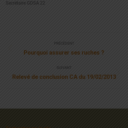
Secrétaire GDSA 22
Navigation
PRÉCÉDENT
article
Article
Pourquoi assurer ses ruches ?
précédent
:
SUIVANT
Article
Relevé de conclusion CA du 19/02/2013
suivant
: