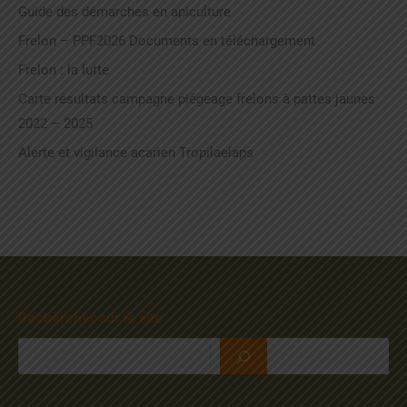
Guide des démarches en apiculture
Frelon – PPF2026 Documents en téléchargement
Frelon : la lutte
Carte résultats campagne piégeage frelons à pattes jaunes
2022 – 2025
Alerte et vigilance acarien Tropilaelaps
Rechercher sur le site