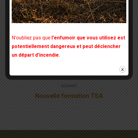
© crédit photo : Renée Boutillier – ART’images Plérin
N'oubliez pas que
l'enfumoir que vous utilisez est
potentiellement dangereux et peut déclencher
Navigation
un départ d'incendie
.
PRÉCÉDENT
article
Article
Plantes attractives pour les abeilles
précédent
:
SUIVANT
Article
Nouvelle formation TSA
suivant
: