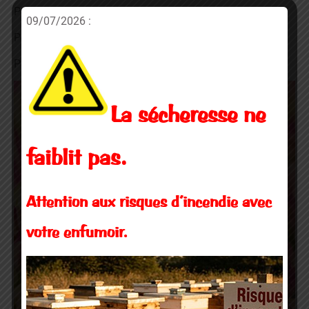
Pour télécharger le tableau des cotisations 2020,
ICI
.
09/07/2026 :
Pour télécharger le bon de commande Route d’Or,
ICI
.
Pour télécharger le programme du rucher école ,
ICI
La sécheresse ne
faiblit pas.
Attention aux risques d’incendie avec
votre enfumoir.