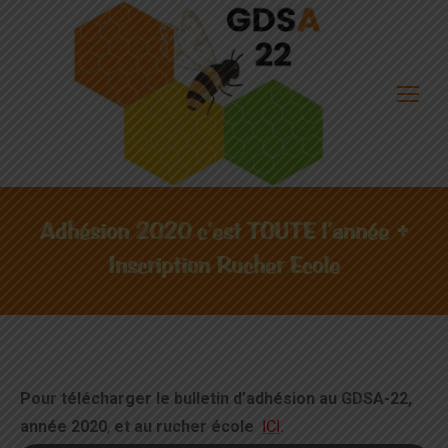
Adhésion 2020 c’est TOUTE l’année +
Inscription Rucher Ecole
Pour télécharger le bulletin d’adhésion au GDSA-22,
année 2020
,
et au rucher école
ICI
.